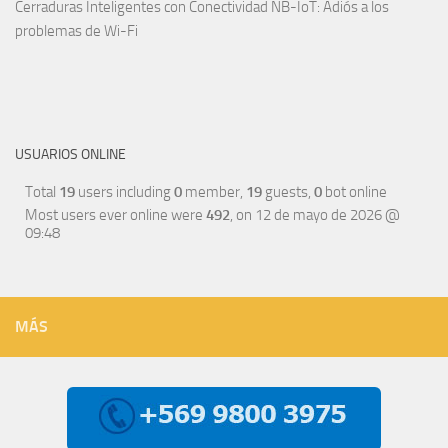
Cerraduras Inteligentes con Conectividad NB-IoT: Adiós a los
problemas de Wi-Fi
USUARIOS ONLINE
Total
19
users including
0
member,
19
guests,
0
bot online
Most users ever online were
492
, on 12 de mayo de 2026 @
09:48
MÁS