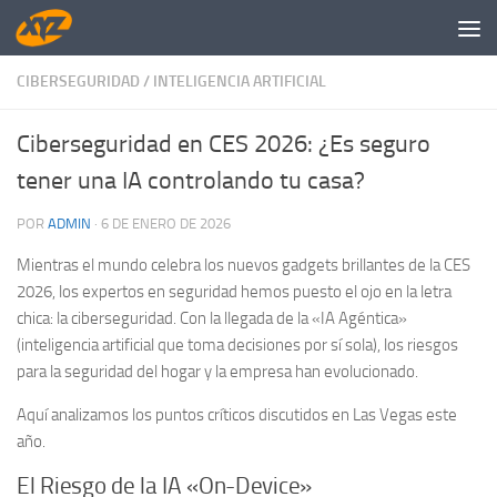
Saltar al contenido
CIBERSEGURIDAD
/
INTELIGENCIA ARTIFICIAL
Ciberseguridad en CES 2026: ¿Es seguro
tener una IA controlando tu casa?
POR
ADMIN
·
6 DE ENERO DE 2026
Mientras el mundo celebra los nuevos gadgets brillantes de la CES
2026, los expertos en seguridad hemos puesto el ojo en la letra
chica: la ciberseguridad. Con la llegada de la «IA Agéntica»
(inteligencia artificial que toma decisiones por sí sola), los riesgos
para la seguridad del hogar y la empresa han evolucionado.
Aquí analizamos los puntos críticos discutidos en Las Vegas este
año.
El Riesgo de la IA «On-Device»