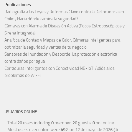
Publicaciones
Radiografía a las Leyes y Reformas Clave contra la Delincuencia en
Chile: ¿Hacia dónde camina la seguridad?
Cámaras con Alarma de Disuasión Activa (Focos Estroboscópicos y
Sirena Integrada)
Analítica de Conteo y Mapas de Calor: Cámaras inteligentes para
optimizar la seguridad y ventas de tu negocio
Sensores de Inundación y Desborde: La protección electrónica
contra daños por agua
Cerraduras Inteligentes con Conectividad NB-IoT: Adiós a los
problemas de Wi-Fi
USUARIOS ONLINE
Total
20
users including
0
member,
20
guests,
0
bot online
Most users ever online were
492
, on 12 de mayo de 2026 @