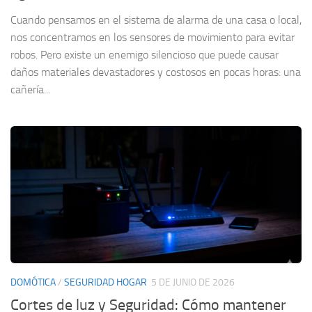
Cuando pensamos en el sistema de alarma de una casa o local,
nos concentramos en los sensores de movimiento para evitar
robos. Pero existe un enemigo silencioso que puede causar
daños materiales devastadores y costosos en pocas horas: una
cañería...
DOMÓTICA
/
SEGURIDAD HOGAR
5 DE JUNIO DE 2026
Cortes de luz y Seguridad: Cómo mantener