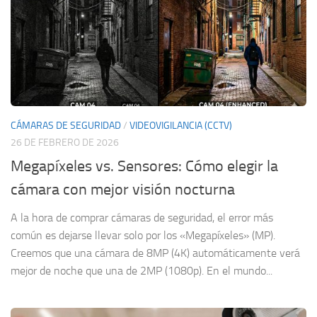
CÁMARAS DE SEGURIDAD
/
VIDEOVIGILANCIA (CCTV)
26 DE FEBRERO DE 2026
Megapíxeles vs. Sensores: Cómo elegir la
cámara con mejor visión nocturna
A la hora de comprar cámaras de seguridad, el error más
común es dejarse llevar solo por los «Megapíxeles» (MP).
Creemos que una cámara de 8MP (4K) automáticamente verá
mejor de noche que una de 2MP (1080p). En el mundo...