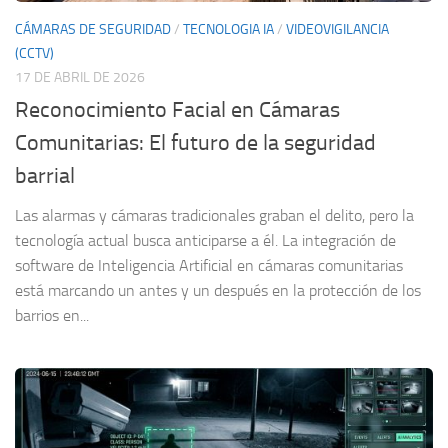
CÁMARAS DE SEGURIDAD
/
TECNOLOGIA IA
/
VIDEOVIGILANCIA
(CCTV)
17 DE ABRIL DE 2026
Reconocimiento Facial en Cámaras
Comunitarias: El futuro de la seguridad
barrial
Las alarmas y cámaras tradicionales graban el delito, pero la
tecnología actual busca anticiparse a él. La integración de
software de Inteligencia Artificial en cámaras comunitarias
está marcando un antes y un después en la protección de los
barrios en...