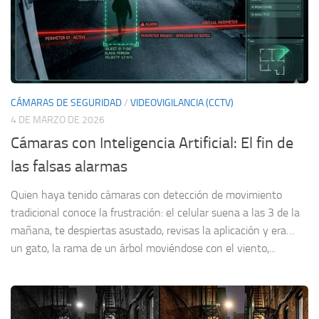
CÁMARAS DE SEGURIDAD
/
VIDEOVIGILANCIA (CCTV)
4 DE MARZO DE 2026
Cámaras con Inteligencia Artificial: El fin de
las falsas alarmas
Quien haya tenido cámaras con detección de movimiento
tradicional conoce la frustración: el celular suena a las 3 de la
mañana, te despiertas asustado, revisas la aplicación y era…
un gato, la rama de un árbol moviéndose con el viento,...