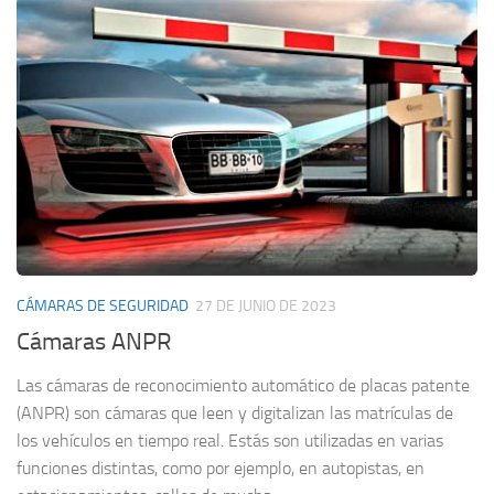
CÁMARAS DE SEGURIDAD
27 DE JUNIO DE 2023
Cámaras ANPR
Las cámaras de reconocimiento automático de placas patente
(ANPR) son cámaras que leen y digitalizan las matrículas de
los vehículos en tiempo real. Estás son utilizadas en varias
funciones distintas, como por ejemplo, en autopistas, en