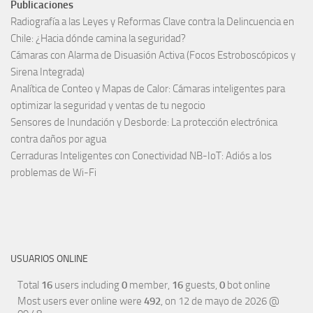
Publicaciones
Radiografía a las Leyes y Reformas Clave contra la Delincuencia en
Chile: ¿Hacia dónde camina la seguridad?
Cámaras con Alarma de Disuasión Activa (Focos Estroboscópicos y
Sirena Integrada)
Analítica de Conteo y Mapas de Calor: Cámaras inteligentes para
optimizar la seguridad y ventas de tu negocio
Sensores de Inundación y Desborde: La protección electrónica
contra daños por agua
Cerraduras Inteligentes con Conectividad NB-IoT: Adiós a los
problemas de Wi-Fi
USUARIOS ONLINE
Total
16
users including
0
member,
16
guests,
0
bot online
Most users ever online were
492
, on 12 de mayo de 2026 @