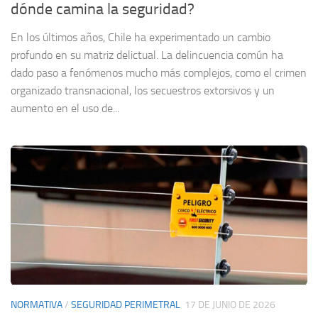
dónde camina la seguridad?
En los últimos años, Chile ha experimentado un cambio
profundo en su matriz delictual. La delincuencia común ha
dado paso a fenómenos mucho más complejos, como el crimen
organizado transnacional, los secuestros extorsivos y un
aumento en el uso de...
NORMATIVA
/
SEGURIDAD PERIMETRAL
17 DE JUNIO DE 2026