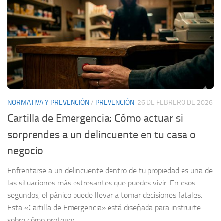
NORMATIVA Y PREVENCIÓN
/
PREVENCIÓN
26 DE FEBRERO DE 2026
Cartilla de Emergencia: Cómo actuar si
sorprendes a un delincuente en tu casa o
negocio
Enfrentarse a un delincuente dentro de tu propiedad es una de
las situaciones más estresantes que puedes vivir. En esos
segundos, el pánico puede llevar a tomar decisiones fatales.
Esta «Cartilla de Emergencia» está diseñada para instruirte
sobre cómo proteger...