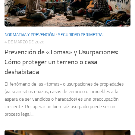
NORMATIVA Y PREVENCIÓN
/
SEGURIDAD PERIMETRAL
4 DE MARZO DE 2026
Prevención de «Tomas» y Usurpaciones:
Cómo proteger un terreno o casa
deshabitada
El fenómeno de las «tomas» o usurpaciones de propiedades
(ya sean sitios eriazos, casas de veraneo o inmuebles a la
espera de ser vendidos o heredados) es una preocupación
creciente. Recuperar un bien raíz usurpado puede ser un
proceso legal...