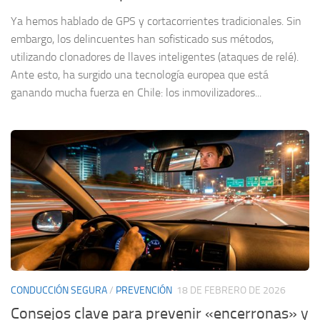
Ya hemos hablado de GPS y cortacorrientes tradicionales. Sin
embargo, los delincuentes han sofisticado sus métodos,
utilizando clonadores de llaves inteligentes (ataques de relé).
Ante esto, ha surgido una tecnología europea que está
ganando mucha fuerza en Chile: los inmovilizadores...
CONDUCCIÓN SEGURA
/
PREVENCIÓN
18 DE FEBRERO DE 2026
Consejos clave para prevenir «encerronas» y