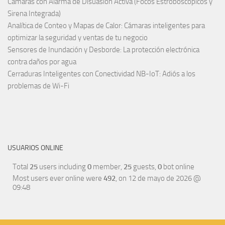
Cámaras con Alarma de Disuasión Activa (Focos Estroboscópicos y
Sirena Integrada)
Analítica de Conteo y Mapas de Calor: Cámaras inteligentes para
optimizar la seguridad y ventas de tu negocio
Sensores de Inundación y Desborde: La protección electrónica
contra daños por agua
Cerraduras Inteligentes con Conectividad NB-IoT: Adiós a los
problemas de Wi-Fi
USUARIOS ONLINE
Total
25
users including
0
member,
25
guests,
0
bot online
Most users ever online were
492
, on 12 de mayo de 2026 @
09:48