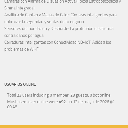
Cámaras con Alarma de Disuasión Activa (Focos Estroboscópicos y
Sirena Integrada)
Analítica de Conteo y Mapas de Calor: Cámaras inteligentes para
optimizar la seguridad y ventas de tu negocio
Sensores de Inundación y Desborde: La protección electrónica
contra daños por agua
Cerraduras Inteligentes con Conectividad NB-IoT: Adiós a los
problemas de Wi-Fi
USUARIOS ONLINE
Total
23
users including
0
member,
23
guests,
0
bot online
Most users ever online were
492
, on 12 de mayo de 2026 @
09:48