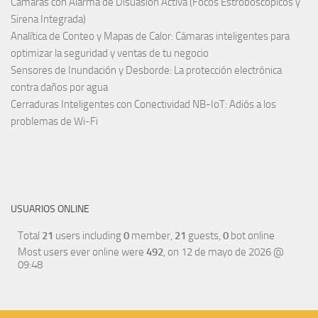
Cámaras con Alarma de Disuasión Activa (Focos Estroboscópicos y
Sirena Integrada)
Analítica de Conteo y Mapas de Calor: Cámaras inteligentes para
optimizar la seguridad y ventas de tu negocio
Sensores de Inundación y Desborde: La protección electrónica
contra daños por agua
Cerraduras Inteligentes con Conectividad NB-IoT: Adiós a los
problemas de Wi-Fi
USUARIOS ONLINE
Total
21
users including
0
member,
21
guests,
0
bot online
Most users ever online were
492
, on 12 de mayo de 2026 @
09:48