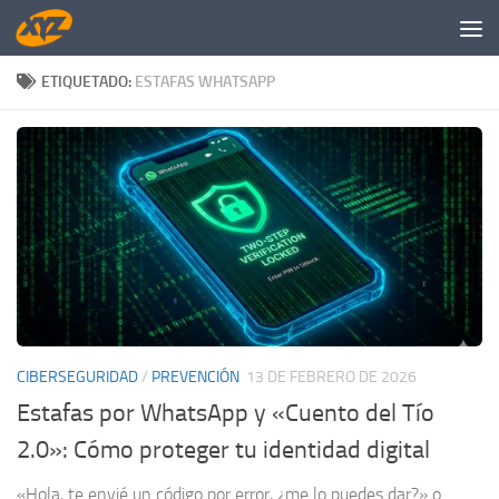
Saltar al contenido
ETIQUETADO:
ESTAFAS WHATSAPP
CIBERSEGURIDAD
/
PREVENCIÓN
13 DE FEBRERO DE 2026
Estafas por WhatsApp y «Cuento del Tío
2.0»: Cómo proteger tu identidad digital
«Hola, te envié un código por error, ¿me lo puedes dar?» o