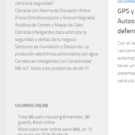
SEGURID
camina la seguridad?
GPS y
Cámaras con Alarma de Disuasión Activa
(Focos Estroboscópicos y Sirena Integrada)
Autos:
Analítica de Conteo y Mapas de Calor:
defen
Cámaras inteligentes para optimizar la
seguridad y ventas de tu negocio
Con el a
Sensores de Inundación y Desborde: La
«encerro
protección electrónica contra daños por agua
automotr
Cerraduras Inteligentes con Conectividad
tener un
NB-IoT: Adiós a los problemas de Wi-Fi
sistemas
vehículo 
USUARIOS ONLINE
Total
20
users including
0
member,
20
guests,
0
bot online
Most users ever online were
492
, on 12
de mayo de 2026 @ 09:48