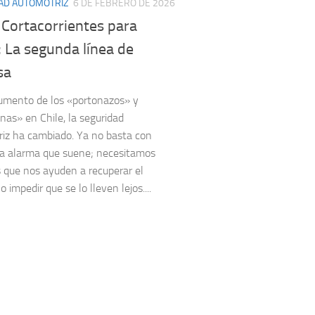
AD AUTOMOTRIZ
6 DE FEBRERO DE 2026
 Cortacorrientes para
 La segunda línea de
sa
umento de los «portonazos» y
nas» en Chile, la seguridad
iz ha cambiado. Ya no basta con
a alarma que suene; necesitamos
 que nos ayuden a recuperar el
o impedir que se lo lleven lejos....