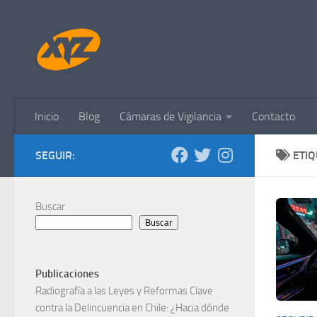
Saltar al contenido
Inicio
Blog
Cámaras de Vigilancia
Contacto
SEGUIR:
ETI
Buscar
Buscar
Publicaciones
Radiografía a las Leyes y Reformas Clave
contra la Delincuencia en Chile: ¿Hacia dónde