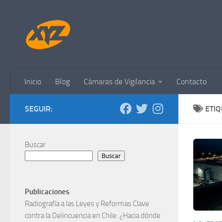
Saltar al contenido
Inicio
Blog
Cámaras de Vigilancia
Contacto
SEGUIR:
ETI
Buscar
Buscar
Publicaciones
Radiografía a las Leyes y Reformas Clave
contra la Delincuencia en Chile: ¿Hacia dónde