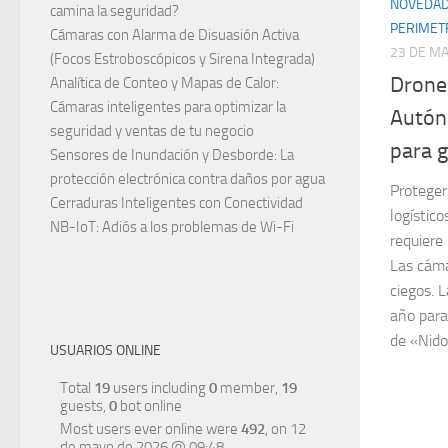
NOVEDAD
camina la seguridad?
PERIMET
Cámaras con Alarma de Disuasión Activa
23 DE M
(Focos Estroboscópicos y Sirena Integrada)
Drone
Analítica de Conteo y Mapas de Calor:
Cámaras inteligentes para optimizar la
Autón
seguridad y ventas de tu negocio
para g
Sensores de Inundación y Desborde: La
protección electrónica contra daños por agua
Proteger
Cerraduras Inteligentes con Conectividad
logístico
NB-IoT: Adiós a los problemas de Wi-Fi
requiere
Las cáma
ciegos. 
año para
de «Nidos
USUARIOS ONLINE
Total
19
users including
0
member,
19
guests,
0
bot online
Most users ever online were
492
, on 12
de mayo de 2026 @ 09:48