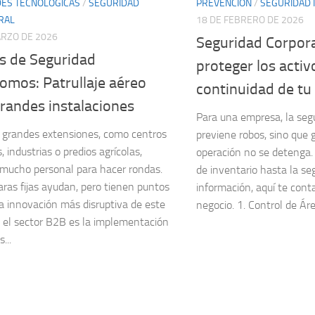
ES TECNOLÓGICAS
/
SEGURIDAD
PREVENCIÓN
/
SEGURIDAD 
RAL
18 DE FEBRERO DE 2026
ARZO DE 2026
Seguridad Corpor
s de Seguridad
proteger los activo
omos: Patrullaje aéreo
continuidad de t
randes instalaciones
Para una empresa, la seg
 grandes extensiones, como centros
previene robos, sino que 
s, industrias o predios agrícolas,
operación no se detenga.
 mucho personal para hacer rondas.
de inventario hasta la se
ras fijas ayudan, pero tienen puntos
información, aquí te con
La innovación más disruptiva de este
negocio. 1. Control de Área
 el sector B2B es la implementación
...