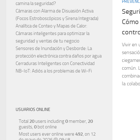
PREVENC
camina la seguridad?
Segur
Cámaras con Alarma de Disuasión Activa
(Focos Estroboscópicos y Sirena Integrada)
Cómo m
Analítica de Conteo y Mapas de Calor:
contro
Cámaras inteligentes para optimizar la
seguridad y ventas de tu negocio
Vivir en
Sensores de Inundación y Desborde: La
sensació
protección electrónica contra daños por agua
ciegamen
Cerraduras Inteligentes con Conectividad
común. L
NB-IoT: Adiós a los problemas de Wi-Fi
combinac
la colabo
USUARIOS ONLINE
Total
20
users including
0
member,
20
guests,
0
bot online
Most users ever online were
492
, on 12
de mayo de 2026 @ 09:48