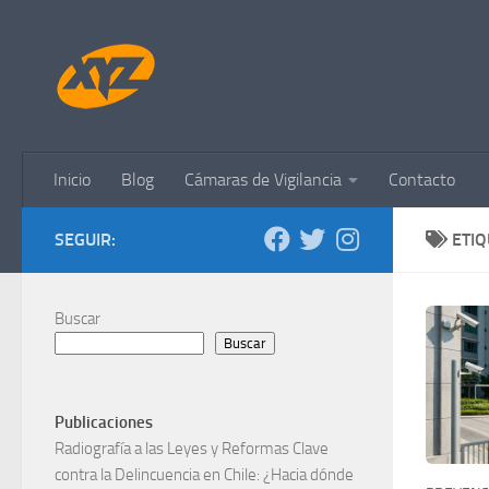
Saltar al contenido
Inicio
Blog
Cámaras de Vigilancia
Contacto
SEGUIR:
ETI
Buscar
Buscar
Publicaciones
Radiografía a las Leyes y Reformas Clave
contra la Delincuencia en Chile: ¿Hacia dónde