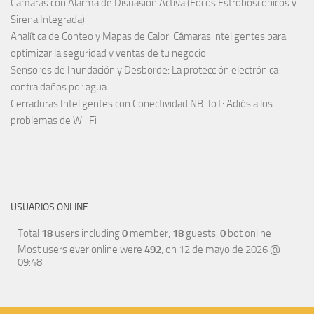
Cámaras con Alarma de Disuasión Activa (Focos Estroboscópicos y
Sirena Integrada)
Analítica de Conteo y Mapas de Calor: Cámaras inteligentes para
optimizar la seguridad y ventas de tu negocio
Sensores de Inundación y Desborde: La protección electrónica
contra daños por agua
Cerraduras Inteligentes con Conectividad NB-IoT: Adiós a los
problemas de Wi-Fi
USUARIOS ONLINE
Total
18
users including
0
member,
18
guests,
0
bot online
Most users ever online were
492
, on 12 de mayo de 2026 @
09:48