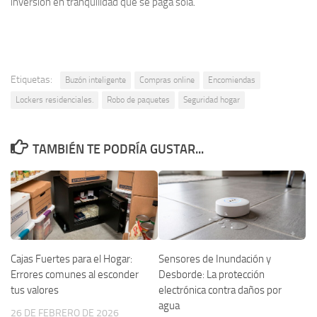
inversión en tranquilidad que se paga sola.
Etiquetas:
Buzón inteligente
Compras online
Encomiendas
Lockers residenciales.
Robo de paquetes
Seguridad hogar
TAMBIÉN TE PODRÍA GUSTAR...
Cajas Fuertes para el Hogar:
Sensores de Inundación y
Errores comunes al esconder
Desborde: La protección
tus valores
electrónica contra daños por
agua
26 DE FEBRERO DE 2026