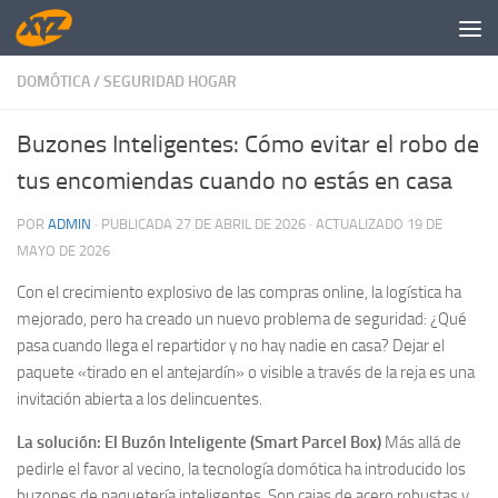
Saltar al contenido
DOMÓTICA
/
SEGURIDAD HOGAR
Buzones Inteligentes: Cómo evitar el robo de
tus encomiendas cuando no estás en casa
POR
ADMIN
· PUBLICADA
27 DE ABRIL DE 2026
· ACTUALIZADO
19 DE
MAYO DE 2026
Con el crecimiento explosivo de las compras online, la logística ha
mejorado, pero ha creado un nuevo problema de seguridad: ¿Qué
pasa cuando llega el repartidor y no hay nadie en casa? Dejar el
paquete «tirado en el antejardín» o visible a través de la reja es una
invitación abierta a los delincuentes.
La solución: El Buzón Inteligente (Smart Parcel Box)
Más allá de
pedirle el favor al vecino, la tecnología domótica ha introducido los
buzones de paquetería inteligentes. Son cajas de acero robustas y