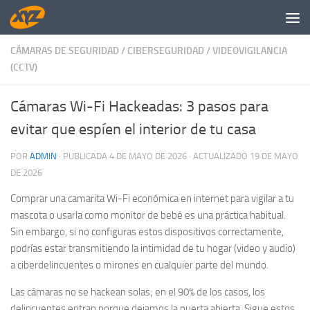
Saltar al contenido
CÁMARAS DE SEGURIDAD
/
CIBERSEGURIDAD
/
VIDEOVIGILANCIA
(CCTV)
Cámaras Wi-Fi Hackeadas: 3 pasos para
evitar que espíen el interior de tu casa
POR
ADMIN
· PUBLICADA
4 DE MAYO DE 2026
· ACTUALIZADO
19 DE MAYO
DE 2026
Comprar una camarita Wi-Fi económica en internet para vigilar a tu
mascota o usarla como monitor de bebé es una práctica habitual.
Sin embargo, si no configuras estos dispositivos correctamente,
podrías estar transmitiendo la intimidad de tu hogar (video y audio)
a ciberdelincuentes o mirones en cualquier parte del mundo.
Las cámaras no se hackean solas; en el 90% de los casos, los
delincuentes entran porque dejamos la puerta abierta. Sigue estos