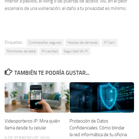
interior a pasillos, el living o las puertas de acceso. Así, en el peor
escenario de una vulneración, el daño a tu privacidad es mínimo.
Etiquetas:
Contraseñas seguras
Hackeo de cámaras
IP Cam.
Monitores de bebé
Privacidad
Seguridad Wi-Fi
TAMBIÉN TE PODRÍA GUSTAR...
Videoporteros IP: Mira quién
Protección de Datos
llama desde tu celular
Confidenciales: Cómo blindar
la red informática de tu oficina
6 DE FEBRERO DE 2026