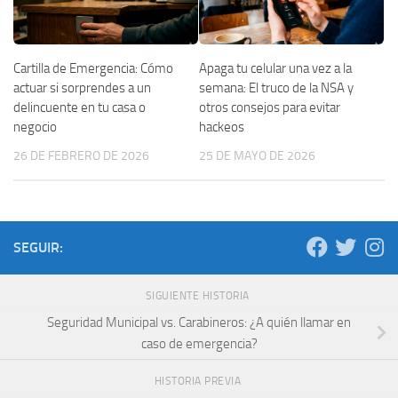
Cartilla de Emergencia: Cómo
Apaga tu celular una vez a la
actuar si sorprendes a un
semana: El truco de la NSA y
delincuente en tu casa o
otros consejos para evitar
negocio
hackeos
26 DE FEBRERO DE 2026
25 DE MAYO DE 2026
SEGUIR:
SIGUIENTE HISTORIA
Seguridad Municipal vs. Carabineros: ¿A quién llamar en
caso de emergencia?
HISTORIA PREVIA