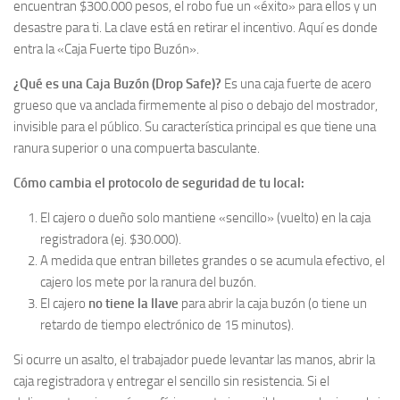
encuentran $300.000 pesos, el robo fue un «éxito» para ellos y un
desastre para ti. La clave está en retirar el incentivo. Aquí es donde
entra la «Caja Fuerte tipo Buzón».
¿Qué es una Caja Buzón (Drop Safe)?
Es una caja fuerte de acero
grueso que va anclada firmemente al piso o debajo del mostrador,
invisible para el público. Su característica principal es que tiene una
ranura superior o una compuerta basculante.
Cómo cambia el protocolo de seguridad de tu local:
El cajero o dueño solo mantiene «sencillo» (vuelto) en la caja
registradora (ej. $30.000).
A medida que entran billetes grandes o se acumula efectivo, el
cajero los mete por la ranura del buzón.
El cajero
no tiene la llave
para abrir la caja buzón (o tiene un
retardo de tiempo electrónico de 15 minutos).
Si ocurre un asalto, el trabajador puede levantar las manos, abrir la
caja registradora y entregar el sencillo sin resistencia. Si el