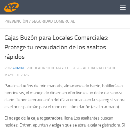
Saltar al contenido
PREVENCIÓN
/
SEGURIDAD COMERCIAL
Cajas Buzón para Locales Comerciales:
Protege tu recaudación de los asaltos
rápidos
POR
ADMIN
· PUBLICADA
18 DE MAYO DE 2026
· ACTUALIZADO
19 DE
MAYO DE 2026
Para los dueños de minimarkets, almacenes de barrio, botillerías o
bencineras, el manejo de dinero en efectivo es un dolor de cabeza
diario. Tener la recaudación del día acumulada en la caja registradora
es el principal imán para el robo con intimidación (asalto armado).
El riesgo de la caja registradora llena
Los asaltantes buscan
rapidez. Entran, apuntan y exigen que se abra la caja registradora. Si