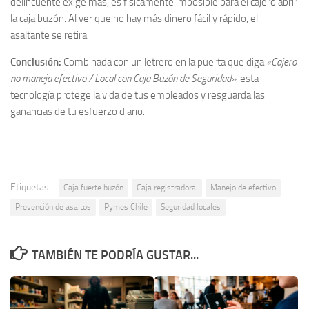
delincuente exige más, es físicamente imposible para el cajero abrir
la caja buzón. Al ver que no hay más dinero fácil y rápido, el
asaltante se retira.
Conclusión:
Combinada con un letrero en la puerta que diga
«Cajero
no maneja efectivo / Local con Caja Buzón de Seguridad»
, esta
tecnología protege la vida de tus empleados y resguarda las
ganancias de tu esfuerzo diario.
Etiquetas:
Caja fuerte buzón
Caja registradora.
Manejo de efectivo
Prevención de asaltos
Pymes Chile
Seguridad locales
TAMBIÉN TE PODRÍA GUSTAR...