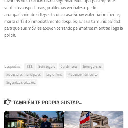
favoritos de tu celular. Usa la Seguridad Municipal para reportar
vehículos sospechosos, problemas vecinales o pedir
acompañamiento si llegas tarde a casa. Si hay violencia inminente,
marca el 133 e inmediatamente después, avisa a tu municipalidad
para que sus móviles apoyen cerrando perímetros mientras llega la
policía.
Etiquetas:
133.
Buin Seguro
Carabineros
Emergencias
Inspectores municipales
Ley chilena
Prevención del delito
Seguridad ciudadana
TAMBIÉN TE PODRÍA GUSTAR...