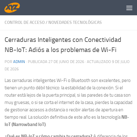
Saltar al contenido
CONTROL DE ACCESO
/
NOVEDADES TECNOLÓGICAS
Cerraduras Inteligentes con Conectividad
NB-IoT: Adiós a los problemas de Wi-Fi
POR
ADMIN
· PUBLICADA
27 DE JUNIO DE 2026
· ACTUALIZADO
9 DE JULIO
DE 2026
Las cerraduras inteligentes Wi-Fi o Bluetooth son excelentes, pero
tienen un punto débil técnico: la estabilidad de la conexión. Si el
router está lejos de la puerta principal, si las paredes de tu casa son
muy gruesas, o si se corta el internet de la casa, pierdes la capacidad
de gestionar accesos a distancia o recibir alertas de apertura en
tiempo real. La solución definitiva de este año es la tecnología
NB-
IoT (Narrowband IoT)
.
¿Qué es NB-IoT y cómo cambia tu cerradura?
A diferencia de los