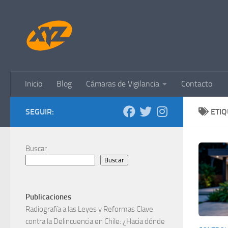
Saltar al contenido
Inicio
Blog
Cámaras de Vigilancia
Contacto
SEGUIR:
ETI
Buscar
Buscar
Publicaciones
Radiografía a las Leyes y Reformas Clave
contra la Delincuencia en Chile: ¿Hacia dónde