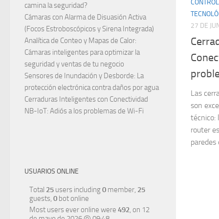
CONTROL
camina la seguridad?
TECNOLÓ
Cámaras con Alarma de Disuasión Activa
27 DE JU
(Focos Estroboscópicos y Sirena Integrada)
Cerrad
Analítica de Conteo y Mapas de Calor:
Cámaras inteligentes para optimizar la
Conect
seguridad y ventas de tu negocio
probl
Sensores de Inundación y Desborde: La
protección electrónica contra daños por agua
Las cerr
Cerraduras Inteligentes con Conectividad
son exce
NB-IoT: Adiós a los problemas de Wi-Fi
técnico: 
router es
paredes 
USUARIOS ONLINE
Total
25
users including
0
member,
25
guests,
0
bot online
Most users ever online were
492
, on 12
de mayo de 2026 @ 09:48