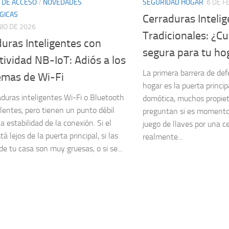
 DE ACCESO
/
NOVEDADES
SEGURIDAD HOGAR
6 DE F
GICAS
Cerraduras Intelig
NIO DE 2026
Tradicionales: ¿C
uras Inteligentes con
segura para tu ho
ividad NB-IoT: Adiós a los
La primera barrera de def
emas de Wi-Fi
hogar es la puerta princip
aduras inteligentes Wi-Fi o Bluetooth
domótica, muchos propiet
lentes, pero tienen un punto débil
preguntan si es momento 
la estabilidad de la conexión. Si el
juego de llaves por una ce
tá lejos de la puerta principal, si las
realmente...
de tu casa son muy gruesas, o si se...