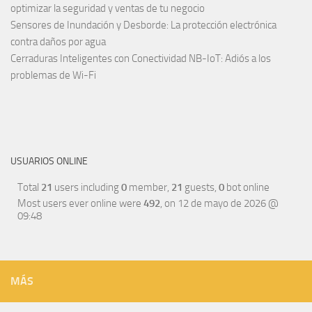
optimizar la seguridad y ventas de tu negocio
Sensores de Inundación y Desborde: La protección electrónica
contra daños por agua
Cerraduras Inteligentes con Conectividad NB-IoT: Adiós a los
problemas de Wi-Fi
USUARIOS ONLINE
Total
21
users including
0
member,
21
guests,
0
bot online
Most users ever online were
492
, on 12 de mayo de 2026 @
09:48
MÁS