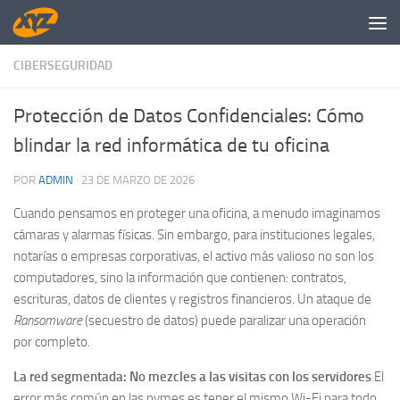
Saltar al contenido
CIBERSEGURIDAD
Protección de Datos Confidenciales: Cómo
blindar la red informática de tu oficina
POR
ADMIN
·
23 DE MARZO DE 2026
Cuando pensamos en proteger una oficina, a menudo imaginamos
cámaras y alarmas físicas. Sin embargo, para instituciones legales,
notarías o empresas corporativas, el activo más valioso no son los
computadores, sino la información que contienen: contratos,
escrituras, datos de clientes y registros financieros. Un ataque de
Ransomware
(secuestro de datos) puede paralizar una operación
por completo.
La red segmentada: No mezcles a las visitas con los servidores
El
error más común en las pymes es tener el mismo Wi-Fi para todo.